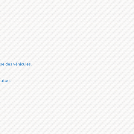
se des véhicules.
utuel.