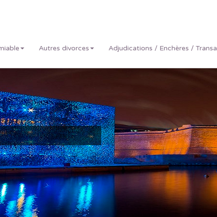
miable
Autres divorces
Adjudications / Enchères / Trans