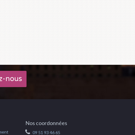
z-nous
Nos coordonnées
ement
09 51 93 46 65