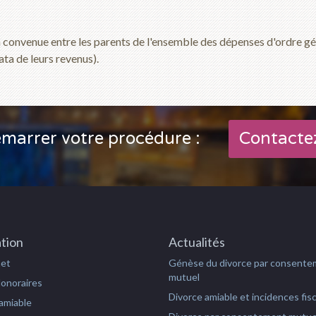
ion convenue entre les parents de l'ensemble des dépenses d'ordre g
ata de leurs revenus).
marrer votre procédure :
Contacte
tion
Actualités
net
Génèse du divorce par consent
mutuel
Honoraires
Divorce amiable et incidences fis
amiable