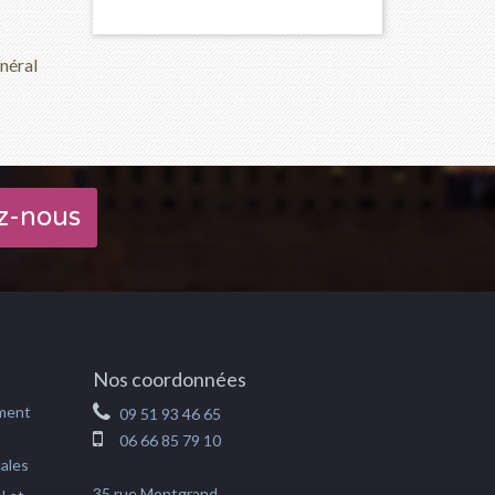
énéral
z-nous
Nos coordonnées
ement
09 51 93 46 65
06 66 85 79 10
cales
35 rue Montgrand