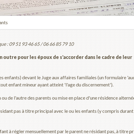
ants
ue : 09 51 93 46 65 / 06 66 85 79 10
n outre pour les époux de s'accorder dans le cadre de leur
des enfants) devant le Juge aux affaires familiales (un formulaire 'au
r tout enfant mineur ayant atteint 'l'age du discernement').
n ou de l'autre des parents ou mise en place d'une résidence alternée
sidant pas à titre principal avec le ou les enfants (y compris durant
enfant à régler mensuellement par le parent ne résidant pas, à titre pr