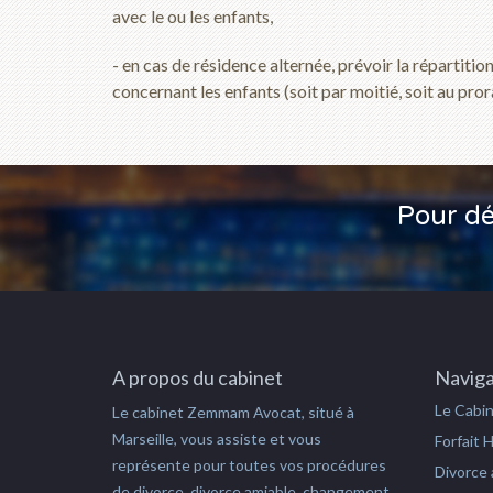
avec le ou les enfants,
- en cas de résidence alternée, prévoir la répartit
concernant les enfants (soit par moitié, soit au pror
Pour dé
A propos du cabinet
Naviga
Le Cabi
Le cabinet Zemmam Avocat, situé à
Marseille, vous assiste et vous
Forfait 
représente pour toutes vos procédures
Divorce 
de divorce, divorce amiable, changement