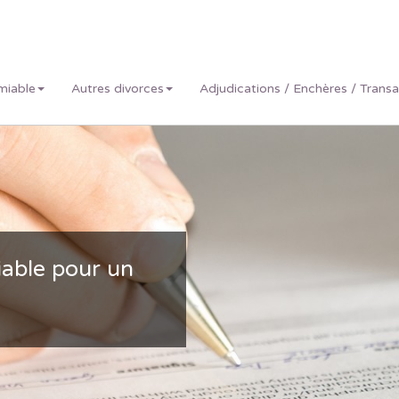
miable
Autres divorces
Adjudications / Enchères / Trans
iable pour un