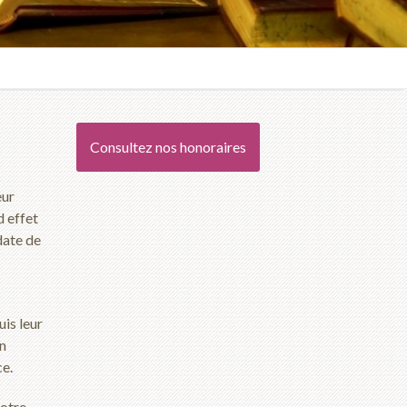
Consultez nos honoraires
eur
d effet
date de
is leur
on
ce.
votre