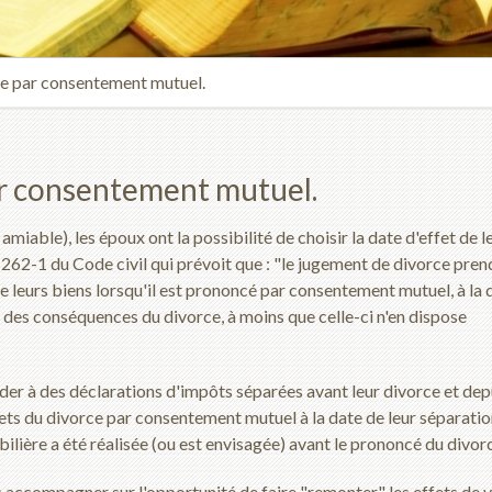
ce par consentement mutuel.
ar consentement mutuel.
able), les époux ont la possibilité de choisir la date d'effet de l
262-1 du Code civil qui prévoit que : "le jugement de divorce pren
ne leurs biens lorsqu'il est prononcé par consentement mutuel, à la 
 des conséquences du divorce, à moins que celle-ci n'en dispose
er à des déclarations d'impôts séparées avant leur divorce et depu
 efets du divorce par consentement mutuel à la date de leur séparati
bilière a été réalisée (ou est envisagée) avant le prononcé du divor
s accompagner sur l'opportunité de faire "remonter" les effets de 