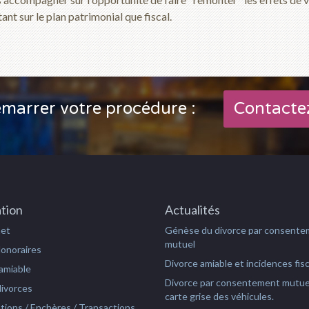
ant sur le plan patrimonial que fiscal.
marrer votre procédure :
Contacte
tion
Actualités
net
Génèse du divorce par consent
mutuel
Honoraires
Divorce amiable et incidences fis
amiable
Divorce par consentement mutue
ivorces
carte grise des véhicules.
tions / Enchères / Transactions