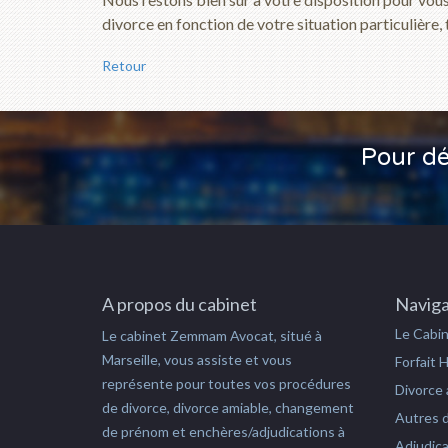
divorce en fonction de votre situation particulière, t
Retour
Pour dé
A propos du cabinet
Naviga
Le Cabi
Le cabinet Zemmam Avocat, situé à
Marseille, vous assiste et vous
Forfait 
représente pour toutes vos procédures
Divorce 
de divorce, divorce amiable, changement
Autres d
de prénom et enchères/adjudications à
Adjudica