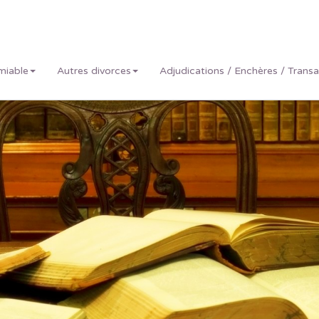
miable
Autres divorces
Adjudications / Enchères / Trans