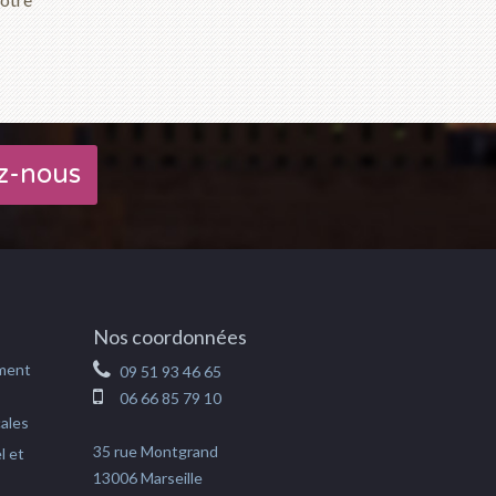
z-nous
Nos coordonnées
ement
09 51 93 46 65
06 66 85 79 10
cales
35 rue Montgrand
l et
13006 Marseille